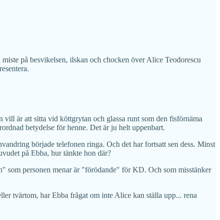
t ta miste på besvikelsen, ilskan och chocken över Alice Teodorescu
resentera.
vill är att sitta vid köttgrytan och glassa runt som den fisförnäma
rordnad betydelse för henne. Det är ju helt uppenbart.
andring började telefonen ringa. Och det har fortsatt sen dess. Minst
 huvudet på Ebba, hur tänkte hon där?
ekten" som personen menar är "förödande" för KD. Och som misstänker
 eller tvärtom, har Ebba frågat om inte Alice kan ställa upp... rena