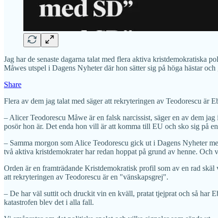
Jag har de senaste dagarna talat med flera aktiva kristdemokratiska pol
Måwes utspel i Dagens Nyheter där hon sätter sig på höga hästar och 
Share
Flera av dem jag talat med säger att rekryteringen av Teodorescu är E
– Alicer Teodorescu Måwe är en falsk narcissist, säger en av dem jag in
posör hon är. Det enda hon vill är att komma till EU och sko sig på en
– Samma morgon som Alice Teodorescu gick ut i Dagens Nyheter med sit
två aktiva kristdemokrater har redan hoppat på grund av henne. Och vi 
Orden är en framträdande Kristdemokratisk profil som av en rad skäl
att rekryteringen av Teodorescu är en "vänskapsgrej".
– De har väl suttit och druckit vin en kväll, pratat tjejprat och så har 
katastrofen blev det i alla fall.