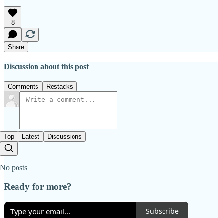
8
Share
Discussion about this post
Comments
Restacks
Top
Latest
Discussions
No posts
Ready for more?
Subscribe