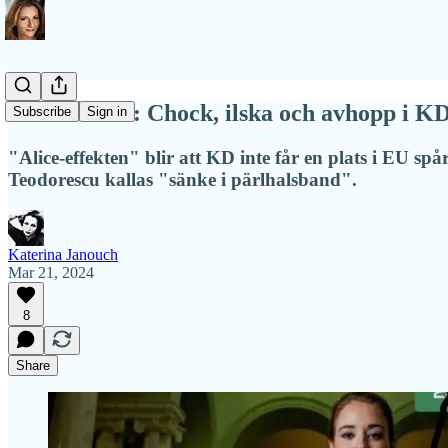
AVSLÖJAR: Chock, ilska och avhopp i KD 
Subscribe
Sign in
"Alice-effekten" blir att KD inte får en plats i EU s
Teodorescu kallas "sänke i pärlhalsband".
Katerina Janouch
Mar 21, 2024
8
Share