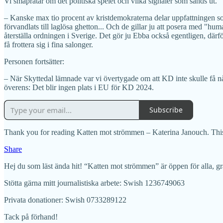
Vi småpratar om det politiska spelet och vilka signaler som sänds ut.
– Kanske max tio procent av kristdemokraterna delar uppfattningen som
förvandlats till laglösa ghetton... Och de gillar ju att posera med "h
återställa ordningen i Sverige. Det gör ju Ebba också egentligen, därfö
få frottera sig i fina salonger.
Personen fortsätter:
– När Skyttedal lämnade var vi övertygade om att KD inte skulle få nå
överens: Det blir ingen plats i EU för KD 2024.
Subscribe
Thank you for reading Katten mot strömmen – Katerina Janouch. This po
Share
Hej du som läst ända hit! “Katten mot strömmen” är öppen för alla, grat
Stötta gärna mitt journalistiska arbete: Swish 1236749063
Privata donationer: Swish 0733289122
Tack på förhand!