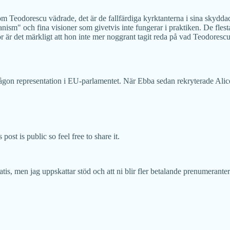
 Teodorescu vädrade, det är de fallfärdiga kyrktanterna i sina skyddad
umanism" och fina visioner som givetvis inte fungerar i praktiken. De fle
r är det märkligt att hon inte mer noggrant tagit reda på vad Teodorescu
gon representation i EU-parlamentet. När Ebba sedan rekryterade Alice s
st is public so feel free to share it.
is, men jag uppskattar stöd och att ni blir fler betalande prenumeranter