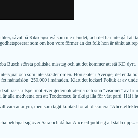
itiker, såväl på Riksdagsnivå som ute i landet, och det har inte gått at
godhetsposerar som om hon vore förmer än det folk hon är tänkt att rep
bba Busch största politiska misstag och att det kommer att stå KD dyrt.
tervjuat och som inte skräder orden. Hon skiter i Sverige, det enda hon 
 fet månadslön, 250.000 i månaden. Klart det lockar! Politik är av unde
t rasist-utspel mot Sverigedemokraterna och sina "visioner" av fri inv
är alla medvetna om att Teodorescu är riktigt illa för vårt parti. Hål i
 vill vara anonym, men som tagit kontakt för att diskutera "Alice-eff
Ebba beklagat sig över Sara och då har Alice erbjudit sig att ställa upp...