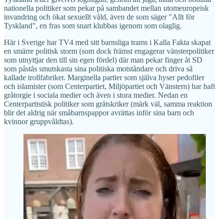
nationella politiker som pekar på sambandet mellan utomeuropeisk
invandring och ökat sexuellt våld, även de som säger "Allt för
Tyskland", en fras som snart klubbas igenom som olaglig.
Här i Sverige har TV4 med sitt barnsliga trams i Kalla Fakta skapat
en smärre politisk storm (som dock främst engagerar vänsterpolitiker
som utnyttjar den till sin egen fördel) där man pekar finger åt SD
som påstås smutskasta sina politiska motståndare och driva så
kallade trollfabriker. Marginella partier som själva hyser pedofiler
och islamister (som Centerpartiet, Miljöpartiet och Vänstern) har haft
gråtorgie i sociala medier och även i stora medier. Nedan en
Centerpartistisk politiker som gråtskriker (märk väl, samma reaktion
blir det aldrig när småbarnspappor avrättas inför sina barn och
kvinnor gruppvåldtas).