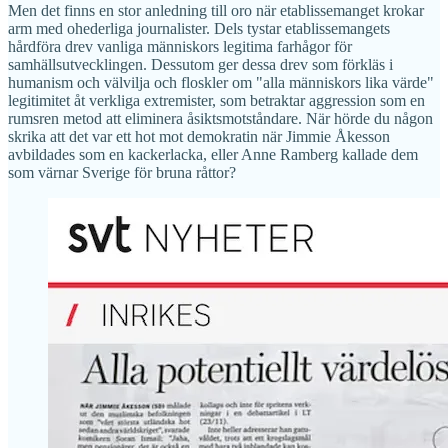
Men det finns en stor anledning till oro när etablissemanget krokar
arm med ohederliga journalister. Dels tystar etablissemangets
hårdföra drev vanliga människors legitima farhågor för
samhällsutvecklingen. Dessutom ger dessa drev som förkläs i
humanism och välvilja och floskler om "alla människors lika värde"
legitimitet åt verkliga extremister, som betraktar aggression som en
rumsren metod att eliminera åsiktsmotståndare. När hörde du någon
skrika att det var ett hot mot demokratin när Jimmie Åkesson
avbildades som en kackerlacka, eller Anne Ramberg kallade dem
som värnar Sverige för bruna råttor?