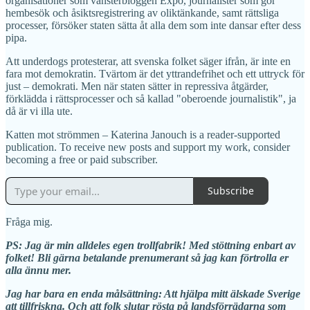
organisationer som vänsterbloggen Expo, journalister som gör
hembesök och åsiktsregistrering av oliktänkande, samt rättsliga
processer, försöker staten sätta åt alla dem som inte dansar efter dess
pipa.
Att underdogs protesterar, att svenska folket säger ifrån, är inte en
fara mot demokratin. Tvärtom är det yttrandefrihet och ett uttryck för
just – demokrati. Men när staten sätter in repressiva åtgärder,
förklädda i rättsprocesser och så kallad "oberoende journalistik", ja
då är vi illa ute.
Katten mot strömmen – Katerina Janouch is a reader-supported
publication. To receive new posts and support my work, consider
becoming a free or paid subscriber.
Subscribe
Fråga mig.
PS: Jag är min alldeles egen trollfabrik! Med stöttning enbart av
folket! Bli gärna betalande prenumerant så jag kan förtrolla er
alla ännu mer.
Jag har bara en enda målsättning: Att hjälpa mitt älskade Sverige
att tillfriskna. Och att folk slutar rösta på landsförrädarna som