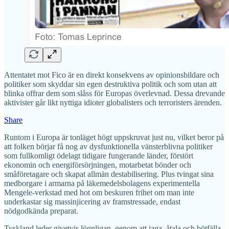
Attentatet mot Fico är en direkt konsekvens av opinionsbildare och
politiker som skyddar sin egen destruktiva politik och som utan att
blinka offrar dem som slåss för Europas överlevnad. Dessa drevande
aktivister går likt nyttiga idioter globalisters och terroristers ärenden.
Share
Runtom i Europa är tonläget högt uppskruvat just nu, vilket beror på
att folken börjar få nog av dysfunktionella vänsterblivna politiker
som fullkomligt ödelagt tidigare fungerande länder, förstört
ekonomin och energiförsörjningen, motarbetat bönder och
småföretagare och skapat allmän destabilisering. Plus tvingat sina
medborgare i armarna på läkemedelsbolagens experimentella
Mengele-verkstad med hot om beskuren frihet om man inte
underkastar sig massinjicering av framstressade, endast
nödgodkända preparat.
Tyskland leder givetvis lögnligan, genom att jaga, åtala och bötfälla