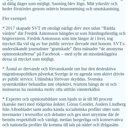
så dålig dager som möjligt. Sanning blev lögn. Mitt yrkesliv och
heder förstördes genom orättvis brunsmetning och smutskastning.
Fler exempel:
* 2017 skapade SVT ett otroligt oärligt drev mot sidan “Rädda
vården” där Fredrik Antonsson hängdes ut som främlingsfientlig och
högerextrem. Fredrik Antonsson som inte längre är i livet, tog
mycket illa vid sig av hur public service drevade mot honom. SVT:s
undersökande journalister “granskade” flera månader “de anonyma
opinionskrafterna” på Facebook – med syfte att misstänkliggöra
dessa så mycket som möjligt.
* Åratal av drevande och förvanskande om hur den destruktiva
migrationspolitiken påverkat Sverige är en agenda som aktivt drivits
av public service. Utländska förövare skyddas. Svenska
systemkritiker behandlas inte objektivt, tvärtom hängs de ut och
insinueras ha rasistiska motiv ofta utifrån vänsterkällor.
* Experter och opinionsbildare som bjuds in är till 90 procent
(kanske mer) med rödgröna åsikter. Göran Greider, Anders Lindberg
från Aftonbladet samt andra kända socialistiska profiler sitter som
inventarier i tevesoffor och debatter och ges stort utrymme där de
bemöts respektfullt och vänligt, medan borgerliga och konservativa
och nationella profiler får komma till tals på nåder och ifrågasätts