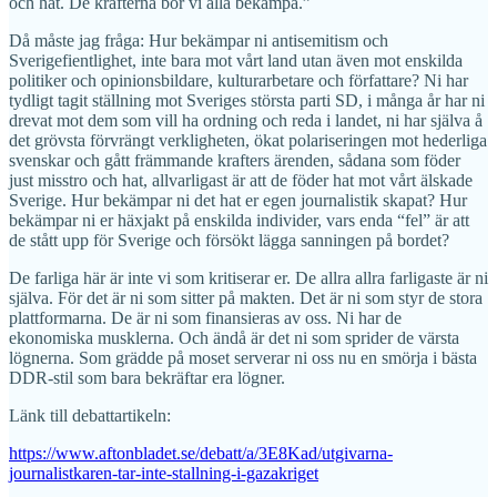
och hat. De krafterna bör vi alla bekämpa.”
Då måste jag fråga: Hur bekämpar ni antisemitism och
Sverigefientlighet, inte bara mot vårt land utan även mot enskilda
politiker och opinionsbildare, kulturarbetare och författare? Ni har
tydligt tagit ställning mot Sveriges största parti SD, i många år har ni
drevat mot dem som vill ha ordning och reda i landet, ni har själva å
det grövsta förvrängt verkligheten, ökat polariseringen mot hederliga
svenskar och gått främmande krafters ärenden, sådana som föder
just misstro och hat, allvarligast är att de föder hat mot vårt älskade
Sverige. Hur bekämpar ni det hat er egen journalistik skapat? Hur
bekämpar ni er häxjakt på enskilda individer, vars enda “fel” är att
de stått upp för Sverige och försökt lägga sanningen på bordet?
De farliga här är inte vi som kritiserar er. De allra allra farligaste är ni
själva. För det är ni som sitter på makten. Det är ni som styr de stora
plattformarna. De är ni som finansieras av oss. Ni har de
ekonomiska musklerna. Och ändå är det ni som sprider de värsta
lögnerna. Som grädde på moset serverar ni oss nu en smörja i bästa
DDR-stil som bara bekräftar era lögner.
Länk till debattartikeln:
https://www.aftonbladet.se/debatt/a/3E8Kad/utgivarna-
journalistkaren-tar-inte-stallning-i-gazakriget