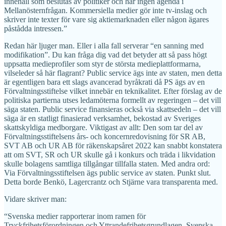
innehåll som beslutas av politiker och har ingen agenda i
Mellanösternfrågan. Kommersiella medier gör inte tv-inslag och
skriver inte texter för vare sig aktiemarknaden eller någon ägares
påstådda intressen.”
Redan här ljuger man. Eller i alla fall serverar “en sanning med
modifikation”. Du kan fråga dig vad det betyder att så pass högt
uppsatta medieprofiler som styr de största medieplattformarna,
vilseleder så här flagrant? Public service ägs inte av staten, men detta
är egentligen bara ett slags avancerad byråkrati då PS ägs av en
Förvaltningsstiftelse vilket innebär en teknikalitet. Efter förslag av de
politiska partierna utses ledamöterna formellt av regeringen – det vill
säga staten. Public service finansieras också via skattsedeln – det vill
säga är en statligt finasierad verksamhet, bekostad av Sveriges
skattskyldiga medborgare. Viktigast av allt: Den som tar del av
Förvaltningsstiftelsens års- och koncernredovisning för SR AB,
SVT AB och UR AB för räkenskapsåret 2022 kan snabbt konstatera
att om SVT, SR och UR skulle gå i konkurs och träda i likvidation
skulle bolagens samtliga tillgångar tillfalla staten. Med andra ord:
Via Förvaltningsstiftelsen ägs public service av staten. Punkt slut.
Detta borde Benkö, Lagercrantz och Stjärne vara transparenta med.
Vidare skriver man:
“Svenska medier rapporterar inom ramen för
Tryckfrihetsförordningen och Yttrandefrihetsgrundlagen. Svenska