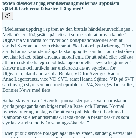
texten dissekerar jag etablissemangmediernas uppblåsta
självbild och rena falsarier. Häng med!
“Mediernas uppdrag i spåren av den brutala händelseutvecklingen i
Mellanöstern ifrågasätts på “ett sätt som eskalerat oroväckande”.
Utgivarna vill varna för myter och konspirationsteorier som nu
sprids i Sverige och som riskerar att öka hot och polarisering. “Det
sprids för närvarande många falska uppgifter om hur journalistkåren
bevakar kriget, oftast används uppgifterna för att påstå eller belägga
att media skulle ha egna politiska agendor eller bevekelsegrunder”
skriver man och artikeln har undertecknats av styrelsen för
Utgivarna, bland andra Cilla Benkö, VD för Sveriges Radio
Anne Lagercrantz, vice VD SVT, samt Hanna Stjärne, VD på SVT
samt övriga styrelsen med medieprofiler i TV4, Sveriges Tidskrifter,
Bonnier News med flera.
Så här skriver man: “Svenska journalister påstås vara partiska och
sprida propaganda om kriget mellan Israel och Hamas. Normal
nyhetsvärdering anklagas för att vara politisk eller till och med
islamofobisk eller antisemitisk. Redaktionella beslut beskrivs som
styrda av andra motiv än sanningssökandet.”
“Men public service-bolagen ägs inte av staten, sänder givetvis inte