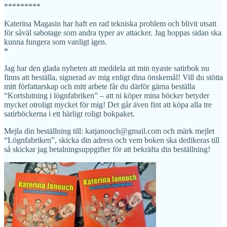
*********
Katerina Magasin har haft en rad tekniska problem och blivit utsatt
för såväl sabotage som andra typer av attacker. Jag hoppas sidan ska
kunna fungera som vanligt igen.
*
Jag har den glada nyheten att meddela att min nyaste satirbok nu
finns att beställa, signerad av mig enligt dina önskemål! Vill du stötta
mitt författarskap och mitt arbete får du därför gärna beställa
“Kortslutning i lögnfabriken” – att ni köper mina böcker betyder
mycket otroligt mycket för mig! Det går även fint att köpa alla tre
satirböckerna i ett härligt roligt bokpaket.
Mejla din beställning till: katjanouch@gmail.com och märk mejlet
“Lögnfabriken”, skicka din adress och vem boken ska dedikeras till
så skickar jag betalningsuppgifter för att bekräfta din beställning!