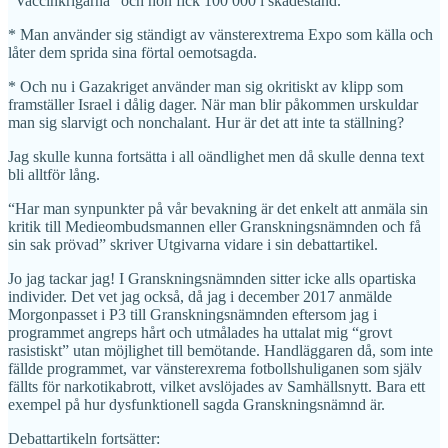
“Vaccinkrigarna” och hon fick 100 000 i skadestånd.
* Man använder sig ständigt av vänsterextrema Expo som källa och
låter dem sprida sina förtal oemotsagda.
* Och nu i Gazakriget använder man sig okritiskt av klipp som
framställer Israel i dålig dager. När man blir påkommen urskuldar
man sig slarvigt och nonchalant. Hur är det att inte ta ställning?
Jag skulle kunna fortsätta i all oändlighet men då skulle denna text
bli alltför lång.
“Har man synpunkter på vår bevakning är det enkelt att anmäla sin
kritik till Medieombudsmannen eller Granskningsnämnden och få
sin sak prövad” skriver Utgivarna vidare i sin debattartikel.
Jo jag tackar jag! I Granskningsnämnden sitter icke alls opartiska
individer. Det vet jag också, då jag i december 2017 anmälde
Morgonpasset i P3 till Granskningsnämnden eftersom jag i
programmet angreps hårt och utmålades ha uttalat mig “grovt
rasistiskt” utan möjlighet till bemötande. Handläggaren då, som inte
fällde programmet, var vänsterexrema fotbollshuliganen som själv
fällts för narkotikabrott, vilket avslöjades av Samhällsnytt. Bara ett
exempel på hur dysfunktionell sagda Granskningsnämnd är.
Debattartikeln fortsätter: