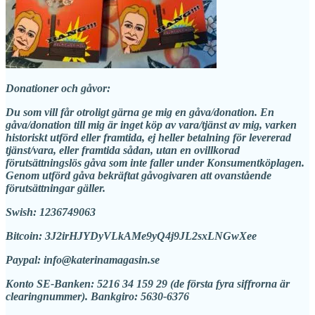
Donationer och gåvor:
Du som vill får otroligt gärna ge mig en gåva/donation. En
gåva/donation till mig är inget köp av vara/tjänst av mig, varken
historiskt utförd eller framtida, ej heller betalning för levererad
tjänst/vara, eller framtida sådan, utan en ovillkorad
förutsättningslös gåva som inte faller under Konsumentköplagen.
Genom utförd gåva bekräftat gåvogivaren att ovanstående
förutsättningar gäller.
Swish: 1236749063
Bitcoin: 3J2irHJYDyVLkAMe9yQ4j9JL2sxLNGwXee
Paypal: info@katerinamagasin.se
Konto SE-Banken: 5216 34 159 29 (de första fyra siffrorna är
clearingnummer). Bankgiro: 5630-6376