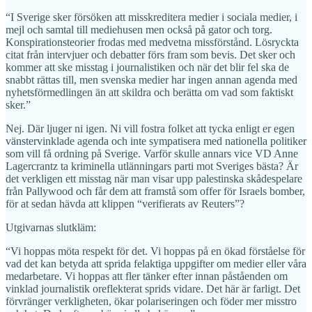
“I Sverige sker försöken att misskreditera medier i sociala medier, i
mejl och samtal till mediehusen men också på gator och torg.
Konspirationsteorier frodas med medvetna missförstånd. Lösryckta
citat från intervjuer och debatter förs fram som bevis. Det sker och
kommer att ske misstag i journalistiken och när det blir fel ska de
snabbt rättas till, men svenska medier har ingen annan agenda med
nyhetsförmedlingen än att skildra och berätta om vad som faktiskt
sker.”
Nej. Där ljuger ni igen. Ni vill fostra folket att tycka enligt er egen
vänstervinklade agenda och inte sympatisera med nationella politiker
som vill få ordning på Sverige. Varför skulle annars vice VD Anne
Lagercrantz ta kriminella utlänningars parti mot Sveriges bästa? Är
det verkligen ett misstag när man visar upp palestinska skådespelare
från Pallywood och får dem att framstå som offer för Israels bomber,
för at sedan hävda att klippen “verifierats av Reuters”?
Utgivarnas slutkläm:
“Vi hoppas möta respekt för det. Vi hoppas på en ökad förståelse för
vad det kan betyda att sprida felaktiga uppgifter om medier eller våra
medarbetare. Vi hoppas att fler tänker efter innan påståenden om
vinklad journalistik oreflekterat sprids vidare. Det här är farligt. Det
förvränger verkligheten, ökar polariseringen och föder mer misstro