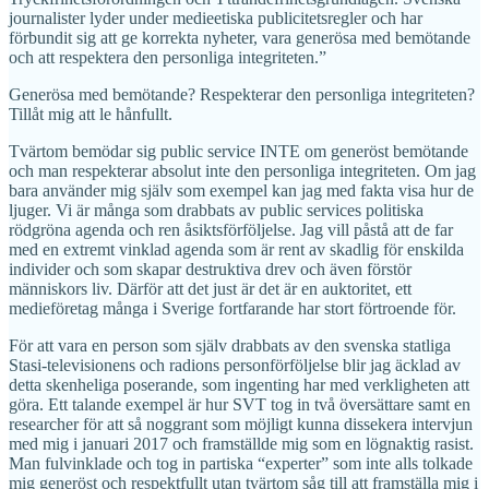
journalister lyder under medieetiska publicitetsregler och har
förbundit sig att ge korrekta nyheter, vara generösa med bemötande
och att respektera den personliga integriteten.”
Generösa med bemötande? Respekterar den personliga integriteten?
Tillåt mig att le hånfullt.
Tvärtom bemödar sig public service INTE om generöst bemötande
och man respekterar absolut inte den personliga integriteten. Om jag
bara använder mig själv som exempel kan jag med fakta visa hur de
ljuger. Vi är många som drabbats av public services politiska
rödgröna agenda och ren åsiktsförföljelse. Jag vill påstå att de far
med en extremt vinklad agenda som är rent av skadlig för enskilda
individer och som skapar destruktiva drev och även förstör
människors liv. Därför att det just är det är en auktoritet, ett
medieföretag många i Sverige fortfarande har stort förtroende för.
För att vara en person som själv drabbats av den svenska statliga
Stasi-televisionens och radions personförföljelse blir jag äcklad av
detta skenheliga poserande, som ingenting har med verkligheten att
göra. Ett talande exempel är hur SVT tog in två översättare samt en
researcher för att så noggrant som möjligt kunna dissekera intervjun
med mig i januari 2017 och framställde mig som en lögnaktig rasist.
Man fulvinklade och tog in partiska “experter” som inte alls tolkade
mig generöst och respektfullt utan tvärtom såg till att framställa mig i