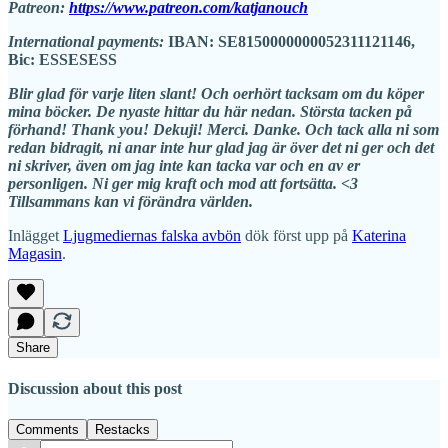
Patreon:
https://www.patreon.com/katjanouch
International payments:
IBAN: SE8150000000052311121146,
Bic: ESSESESS
Blir glad för varje liten slant! Och oerhört tacksam om du köper
mina böcker. De nyaste hittar du här nedan. Största tacken på
förhand! Thank you! Dekuji! Merci. Danke. Och tack alla ni som
redan bidragit, ni anar inte hur glad jag är över det ni ger och det
ni skriver, även om jag inte kan tacka var och en av er
personligen. Ni ger mig kraft och mod att fortsätta. <3
Tillsammans kan vi förändra världen.
Inlägget
Ljugmediernas falska avbön
dök först upp på
Katerina
Magasin
.
Share
Discussion about this post
Comments
Restacks