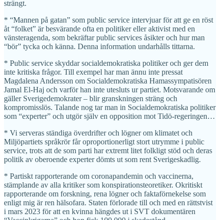
strängt.
* “Mannen på gatan” som public service intervjuar för att ge en röst
åt “folket” är besvärande ofta en politiker eller aktivist med en
vänsteragenda, som bekräftar public services åsikter och hur man
“bör” tycka och känna. Denna information undarhålls tittarna.
* Public service skyddar socialdemokratiska politiker och ger dem
inte kritiska frågor. Till exempel har man ännu inte pressat
Magdalena Andersson om Socialdemokratiska Hamassympatisören
Jamal El-Haj och varför han inte utesluts ur partiet. Motsvarande om
gäller Sverigedemokrater – blir granskningen sträng och
kompromisslös. Talande nog tar man in Socialdemokratiska politiker
som “experter” och utgör själv en opposition mot Tidö-regeringen…
* Vi serveras ständiga överdrifter och lögner om klimatet och
Miljöpartiets språkrör får oproportionerligt stort utrymme i public
service, trots att de som parti har extremt litet folkligt stöd och deras
politik av oberoende experter dömts ut som rent Sverigeskadlig.
* Partiskt rapporterande om coronapandemin och vaccinerna,
stämplande av alla kritiker som konspirationsteoretiker. Okritiskt
rapporterande om forskning, rena lögner och faktaförnekelse som
enligt mig är ren hälsofara. Staten förlorade till och med en rättstvist
i mars 2023 för att en kvinna hängdes ut i SVT dokumentären