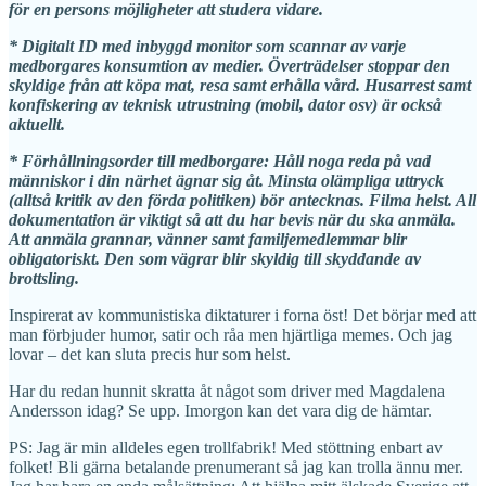
för en persons möjligheter att studera vidare.
* Digitalt ID med inbyggd monitor som scannar av varje
medborgares konsumtion av medier. Överträdelser stoppar den
skyldige från att köpa mat, resa samt erhålla vård. Husarrest samt
konfiskering av teknisk utrustning (mobil, dator osv) är också
aktuellt.
* Förhållningsorder till medborgare: Håll noga reda på vad
människor i din närhet ägnar sig åt. Minsta olämpliga uttryck
(alltså kritik av den förda politiken) bör antecknas. Filma helst. All
dokumentation är viktigt så att du har bevis när du ska anmäla.
Att anmäla grannar, vänner samt familjemedlemmar blir
obligatoriskt. Den som vägrar blir skyldig till skyddande av
brottsling.
Inspirerat av kommunistiska diktaturer i forna öst! Det börjar med att
man förbjuder humor, satir och råa men hjärtliga memes. Och jag
lovar – det kan sluta precis hur som helst.
Har du redan hunnit skratta åt något som driver med Magdalena
Andersson idag? Se upp. Imorgon kan det vara dig de hämtar.
PS: Jag är min alldeles egen trollfabrik! Med stöttning enbart av
folket! Bli gärna betalande prenumerant så jag kan trolla ännu mer.