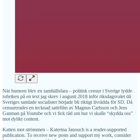
När humorn blev en samhällsfara – politisk censur i Sverige lydde
rubriken på en text jag skrev i augusti 2018 inför riksdagsvalet då
Sveriges samlade socialister började bli riktigt livrädda för SD. Då
censurerades en tecknad satirfilm av Magnus Carlsson och Jens
Ganman på Youtube och vi fick råd om hur vi skulle “skydda oss”
mot dylikt content.
Katten mot strömmen – Katerina Janouch is a reader-supported
publication. To receive new posts and support my work, consider