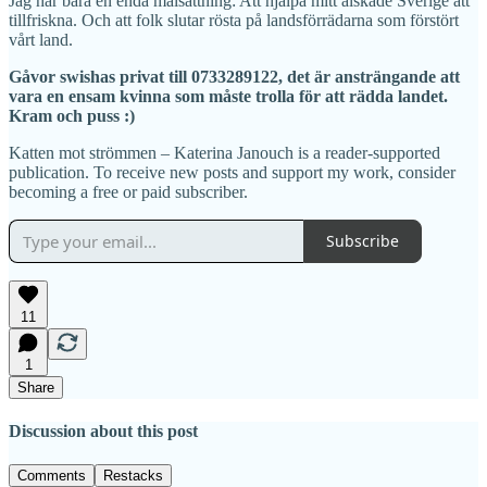
Jag har bara en enda målsättning: Att hjälpa mitt älskade Sverige att
tillfriskna. Och att folk slutar rösta på landsförrädarna som förstört
vårt land.
Gåvor swishas privat till 0733289122, det är ansträngande att
vara en ensam kvinna som måste trolla för att rädda landet.
Kram och puss :)
Katten mot strömmen – Katerina Janouch is a reader-supported
publication. To receive new posts and support my work, consider
becoming a free or paid subscriber.
Subscribe
11
1
Share
Discussion about this post
Comments
Restacks