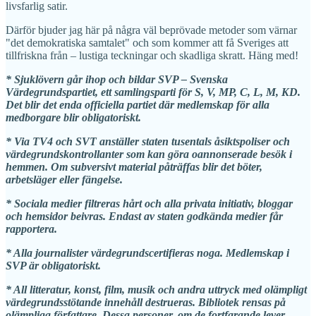
livsfarlig satir.
Därför bjuder jag här på några väl beprövade metoder som värnar
"det demokratiska samtalet" och som kommer att få Sveriges att
tillfriskna från – lustiga teckningar och skadliga skratt. Häng med!
* Sjuklövern går ihop och bildar SVP – Svenska
Värdegrundspartiet, ett samlingsparti för S, V, MP, C, L, M, KD.
Det blir det enda officiella partiet där medlemskap för alla
medborgare blir obligatoriskt.
* Via TV4 och SVT anställer staten tusentals åsiktspoliser och
värdegrundskontrollanter som kan göra oannonserade besök i
hemmen. Om subversivt material påträffas blir det böter,
arbetsläger eller fängelse.
* Sociala medier filtreras hårt och alla privata initiativ, bloggar
och hemsidor beivras. Endast av staten godkända medier får
rapportera.
* Alla journalister värdegrundscertifieras noga. Medlemskap i
SVP är obligatoriskt.
* All litteratur, konst, film, musik och andra uttryck med olämpligt
värdegrundsstötande innehåll destrueras. Bibliotek rensas på
olämpliga författare. Dessa personer, om de fortfarande lever,