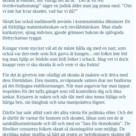
skratta åt eländet, hur vidrigt det än är. "Det är en ren
överlevnadsstrategi" säger en judisk äldre man jag pratar med. "Om
vi inte har kvar skrattet, vad har vi då?"
Skratt har också traditionellt använts i kommunistiska diktaturer för
att förlöjliga maktmissbrukare och envåldshärskare. Man ritade
karikatyrer, sjöng nidvisor, gjorde grimaser bakom de självgoda
förtryckarnas ryggar.
Kungar visste mycket väl att de måste hålla sig med en narr, som
också var den ende som fick garva åt kungen... om folket inte löd
tog man hjälp av bödeln som höll folket i schack. Idag vet vi dock
knappt vem vi ska skratta åt och vem vi ska frukta!
För det är givetvis inte ofarligt att skratta åt makten och driva med
dess företrädare. Den muntra, avväpnande satiren drar ner brallorna
på det förljugna etablissemanget. När man asgarvar har man tappat
respekten för det tuffa gänget som vill kontrollera dig och dina
tankar. Kejsaren är naken och står där med sina tunna löjliga och
håriga ben, sin hängbuk och sina manipulativa lögner.
Därför har satir alltid varit det allra värsta för politiska eliter. Och det
är därför de varnar för humorn och skrattet, låtsas som om de är
samhällsomstörtande och till och med en "fara för demokratin". De
försöker censurera folkets skratt så skoningslöst som möjligt. De
skyldiga måste straffas så hårt att resten av befolkningen skräms till