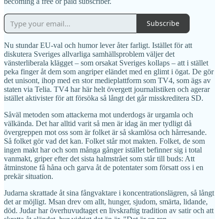
becoming a free or paid subscriber.
Subscribe
Nu stundar EU-val och humor lever åter farligt. Istället för att
diskutera Sveriges allvarliga samhällsproblem väljer det
vänsterliberala klägget – som orsakat Sveriges kollaps – att i stället
peka finger åt dem som angriper eländet med en glimt i ögat. De gör
det unisont, ihop med en stor medieplattform som TV4, som ägs av
staten via Telia. TV4 har här helt övergett journalistiken och agerar
istället aktivister för att försöka så långt det går misskreditera SD.
Såväl metoden som attackerna mot underdogs är urgamla och
välkända. Det har alltid varit så men är idag än mer tydligt då
övergreppen mot oss som är folket är så skamlösa och hårresande.
Så folket gör vad det kan. Folket står mot makten. Folket, de som
ingen makt har och som många gånger istället befinner sig i total
vanmakt, griper efter det sista halmstrået som står till buds: Att
åtminstone få håna och garva åt de potentater som försatt oss i en
prekär situation.
Judarna skrattade åt sina fångvaktare i koncentrationslägren, så långt
det ar möjligt. Msan drev om allt, hunger, sjudom, smärta, lidande,
död. Judar har överhuvudtaget en livskraftig tradition av satir och att