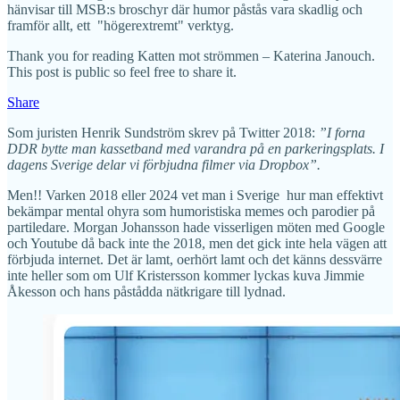
hänvisar till MSB:s broschyr där humor påstås vara skadlig och
framför allt, ett "högerextremt" verktyg.
Thank you for reading Katten mot strömmen – Katerina Janouch.
This post is public so feel free to share it.
Share
Som juristen Henrik Sundström skrev på Twitter 2018:
”I forna
DDR bytte man kassetband med varandra på en parkeringsplats. I
dagens Sverige delar vi förbjudna filmer via Dropbox”.
Men!! Varken 2018 eller 2024 vet man i Sverige hur man effektivt
bekämpar mental ohyra som humoristiska memes och parodier på
partiledare. Morgan Johansson hade visserligen möten med Google
och Youtube då back inte the 2018, men det gick inte hela vägen att
förbjuda internet. Det är lamt, oerhört lamt och det känns dessvärre
inte heller som om Ulf Kristersson kommer lyckas kuva Jimmie
Åkesson och hans påstådda nätkrigare till lydnad.