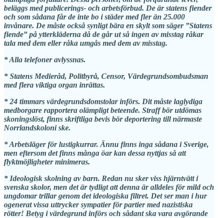
beläggs med publicerings- och arbetsförbud. De är statens fiender
och som sådana får de inte bo i städer med fler än 25.000
invånare. De måste också synligt bära en skylt som säger ”Statens
fiende” på ytterkläderna då de går ut så ingen av misstag råkar
tala med dem eller råka umgås med dem av misstag.
* Alla telefoner avlyssnas.
* Statens Medieråd, Politbyrå, Censor, Värdegrundsombudsman
med flera viktiga organ inrättas.
* 24 timmars värdegrundsdomstolar införs. Dit måste laglydiga
medborgare rapportera olämpligt beteende. Straff bör utdömas
skoningslöst, finns skriftliga bevis bör deportering till närmaste
Norrlandskoloni ske.
* Arbetsläger för lustigkurrar. Ännu finns inga sådana i Sverige,
men eftersom det finns många öar kan dessa nyttjas så att
flyktmöjligheter minimeras.
* Ideologisk skolning av barn. Redan nu sker viss hjärntvätt i
svenska skolor, men det är tydligt att denna är alldeles för mild och
ungdomar trillar genom det ideologiska filtret. Det ser man i hur
ogenerat vissa uttrycker sympatier för partier med nazistiska
rötter! Betyg i värdegrund införs och sådant ska vara avgörande