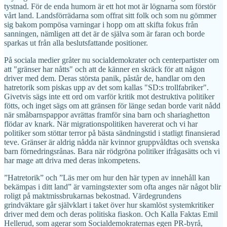
tystnad. För de enda humorn är ett hot mot är lögnarna som förstör
vårt land. Landsförrädarna som offrat sitt folk och som nu gömmer
sig bakom pompösa varningar i hopp om att skifta fokus från
sanningen, nämligen att det är de själva som är faran och borde
sparkas ut från alla beslutsfattande positioner.
På sociala medier gråter nu socialdemokrater och centerpartister om
att "gränser har nåtts" och att de känner en skräck för att någon
driver med dem. Deras största panik, påstår de, handlar om den
hatretorik som piskas upp av det som kallas "SD:s trollfabriker".
Givetvis sägs inte ett ord om varför kritik mot destruktiva politiker
fötts, och inget sägs om att gränsen för länge sedan borde varit nådd
när småbarnspappor avrättas framför sina barn och shariaghetton
flödar av knark. När migrationspolitiken havererat och vi har
politiker som stöttar terror på bästa sändningstid i statligt finansierad
teve. Gränser är aldrig nådda när kvinnor gruppvåldtas och svenska
barn förnedringsrånas. Bara när rödgröna politiker ifrågasätts och vi
har mage att driva med deras inkompetens.
”Hatretorik” och ”Läs mer om hur den här typen av innehåll kan
bekämpas i ditt land” är varningstexter som ofta anges när något blir
roligt på maktmissbrukarnas bekostnad. Värdegrundens
grindväktare går självklart i taket över hur skamlöst systemkritiker
driver med dem och deras politiska fiaskon. Och Kalla Faktas Emil
Hellerud, som agerar som Socialdemokraternas egen PR-byrå,