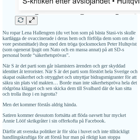
Nu ropar Lena Hallengren (du vet hon som på bästa Stasi-vis skulle
kartlägga de ovaccinerade i deras hem och förfölja dem som om de
vore pestsmittade) ihop med den tröga tjocksmocken Peter Hultqvist
(som ogenerat ljugit om Nato och en massa annat) på att SD-s
personal borde “säkerhetsprövas”.
När S är det parti som går islamisters ärenden och ger skyddad
identitet åt terrorister. När S är det parti som förstört hela Sverige och
skapat osäkerhet och otrygghet och utnyttjar bidragsmigranter för att
säkra sin plats vid makten… Borde man inte säkerhetspröva hela det
rödgröna klägget och sen skicka dem till Svalbard där de kan sitta
och trolla ihop i en isgrotta?
Men det kommer förstås aldrig hända.
Satiren kommer dessutom fortsätta att flöda oavsett hur mycket
Annie Lööf skrikgråter i sin offerkofta på Facebook.
Därför att svenska politiker är för slöa i huvet och inte tillräckligt
handlingskraftiga för att förstå hur man på riktigt kan stoppa