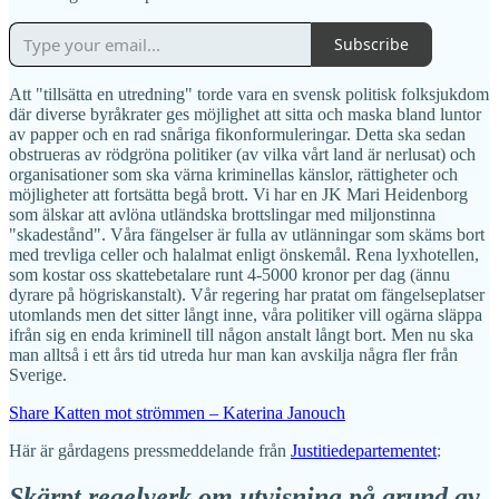
Subscribe
Att "tillsätta en utredning" torde vara en svensk politisk folksjukdom
där diverse byråkrater ges möjlighet att sitta och maska bland luntor
av papper och en rad snåriga fikonformuleringar. Detta ska sedan
obstrueras av rödgröna politiker (av vilka vårt land är nerlusat) och
organisationer som ska värna kriminellas känslor, rättigheter och
möjligheter att fortsätta begå brott. Vi har en JK Mari Heidenborg
som älskar att avlöna utländska brottslingar med miljonstinna
"skadestånd". Våra fängelser är fulla av utlänningar som skäms bort
med trevliga celler och halalmat enligt önskemål. Rena lyxhotellen,
som kostar oss skattebetalare runt 4-5000 kronor per dag (ännu
dyrare på högriskanstalt). Vår regering har pratat om fängelseplatser
utomlands men det sitter långt inne, våra politiker vill ogärna släppa
ifrån sig en enda kriminell till någon anstalt långt bort. Men nu ska
man alltså i ett års tid utreda hur man kan avskilja några fler från
Sverige.
Share Katten mot strömmen – Katerina Janouch
Här är gårdagens pressmeddelande från
Justitiedepartementet
:
Skärpt regelverk om utvisning på grund av