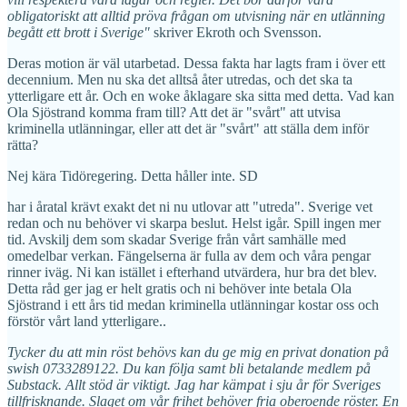
obligatoriskt att alltid pröva frågan om utvisning när en utlänning
begått ett brott i Sverige"
skriver Ekroth och Svensson.
Deras motion är väl utarbetad. Dessa fakta har lagts fram i över ett
decennium. Men nu ska det alltså åter utredas, och det ska ta
ytterligare ett år. Och en woke åklagare ska sitta med detta. Vad kan
Ola Sjöstrand komma fram till? Att det är "svårt" att utvisa
kriminella utlänningar, eller att det är "svårt" att ställa dem inför
rätta?
Nej kära Tidöregering. Detta håller inte. SD
har i åratal krävt exakt det ni nu utlovar att "utreda". Sverige vet
redan och nu behöver vi skarpa beslut. Helst igår. Spill ingen mer
tid. Avskilj dem som skadar Sverige från vårt samhälle med
omedelbar verkan. Fängelserna är fulla av dem och våra pengar
rinner iväg. Ni kan istället i efterhand utvärdera, hur bra det blev.
Detta råd ger jag er helt gratis och ni behöver inte betala Ola
Sjöstrand i ett års tid medan kriminella utlänningar kostar oss och
förstör vårt land ytterligare..
Tycker du att min röst behövs kan du ge mig en privat donation på
swish 0733289122. Du kan följa samt bli betalande medlem på
Substack. Allt stöd är viktigt. Jag har kämpat i sju år för Sveriges
tillfrisknande. Slaget om vår frihet behöver fria oberoende röster. En