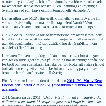
utsträckning än i dag" och hur "bestämmelserna bör vara utformade
för att det inte ska tas mer hänsyn till en utlännings anknytning till
Sverige än vad som krävs enligt internationella åtaganden".
Det tas alltså idag MER hänsyn till kriminella i dagens Sverige än
vad som krävs enligt internationella åtaganden! Varför? Vem har
bestämt att vårt arma land ska dalta med kriminella utlänningar?
Ola ska också undersöka hur bestämmelserna om återreseförbudens
längd kan skärpas så att förbuden blir längre, samt att återreseförbud
utan tidsbegränsning – i så stor utsträckning det är möjligt – kan
meddelas i fler fall än i dag.
Utredaren får även i uppdrag att bland annat se över hur åklagare
kan ges en skyldighet att yrka på utvisning när utlänningar är åtalade
för brott och hur straffskalan kan skärpas för brottet att vistas i landet
trots att man enligt ett verkställt beslut om utvisning på grund av
brott inte har rätt att återvända till Sverige.
För 13 år sedan las en motion till riksdagen
2011/12:Ju390 av Kent
Ekeroth och Thoralf Alfsson (SD) med rubriken "Utvisa kriminella
utlänningar".
2011. Smaka på det. 2011!
"Det är inte rimligt att en utlänning ska
få förmånen att stanna i Sverige om personen i fråga inte kan eller
vill respektera våra lagar och regler. Det bör därför vara