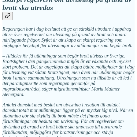
brott ska utredas
Regeringen har i dag beslutat att ge en särskild utredare i uppdrag
att se över regelverket om utvisning på grund av brott och andra
närliggande frågor. Syftet är att skapa en skärpt reglering som
möjliggör betydligt fler utvisningar av utlänningar som begår brott.
– Alldeles för få utlänningar som begår brott utvisas ur Sverige.
Brottslighet i den gängkriminella miljön är ett växande och mycket
stort problem. Det är angeläget att skapa bättre möjligheter än i dag
för utvisning vid sådan brottslighet, men även när utlänningar begår
brott i andra sammanhang. Utredningen som nu tillsätts är ett led i
det paradigmskifte som regeringen genomför på
migrationsområdet, säger migrationsminister Maria Malmer
Stenergard.
Antalet domslut med beslut om utvisning i relation till antalet
domslut totalt mot utlänningar ligger på en mycket låg nivå. När en
utlänning gör sig skyldig till brott måste det finnas goda
förutsättningar att besluta om utvisning. För att regelverket om
utvisning på grund av brott bättre ska anpassas till nuvarande
förhållanden, möjliggöra fler brottsutvisningar och stävja