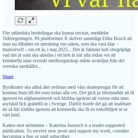
Fler utländska brottslingar ska kunna utvisas, meddelar
Tidöregeringen. På plattformen X skriver samtidigt Ebba Busch att
man nu tillsätter en utredning om saken, som ska vara klar –
trumvirvel! - om ett år, i maj 2025... Det är faktiskt helt obegripligt
vad det är som ska utredas i ett helt år när alla redan vet att
kriminella utan svenskt medborgarskap måste avskiljas från det
svenska samhället...
Share
Byråkrater ska alltså åter avlönas med våra skattepengar för att
komma fram till det som redan alla vet. Det gick ju blixtsnabbt att få
igenom en afghanamnesti och klubba igenom att vuxna män utan
asylskäl fick gräddfil in i Sverige. Därför borde det gå att snabbare
än så här klubba igenom att kriminella ska få en enkelbiljett ut ur
vårt land.
Katten mot strömmen – Katerina Janouch is a reader-supported
publication. To receive new posts and support my work, consider
becoming a free or paid subscriber.