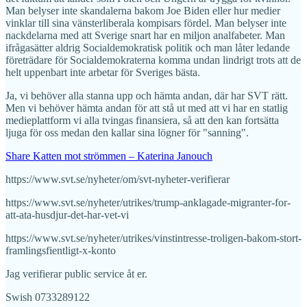
Man belyser inte skandalerna bakom Joe Biden eller hur medier
vinklar till sina vänsterliberala kompisars fördel. Man belyser inte
nackdelarna med att Sverige snart har en miljon analfabeter. Man
ifrågasätter aldrig Socialdemokratisk politik och man låter ledande
företrädare för Socialdemokraterna komma undan lindrigt trots att de
helt uppenbart inte arbetar för Sveriges bästa.
Ja, vi behöver alla stanna upp och hämta andan, där har SVT rätt.
Men vi behöver hämta andan för att stå ut med att vi har en statlig
medieplattform vi alla tvingas finansiera, så att den kan fortsätta
ljuga för oss medan den kallar sina lögner för "sanning".
Share Katten mot strömmen – Katerina Janouch
https://www.svt.se/nyheter/om/svt-nyheter-verifierar
https://www.svt.se/nyheter/utrikes/trump-anklagade-migranter-for-
att-ata-husdjur-det-har-vet-vi
https://www.svt.se/nyheter/utrikes/vinstintresse-troligen-bakom-stort-
framlingsfientligt-x-konto
Jag verifierar public service åt er.
Swish 0733289122