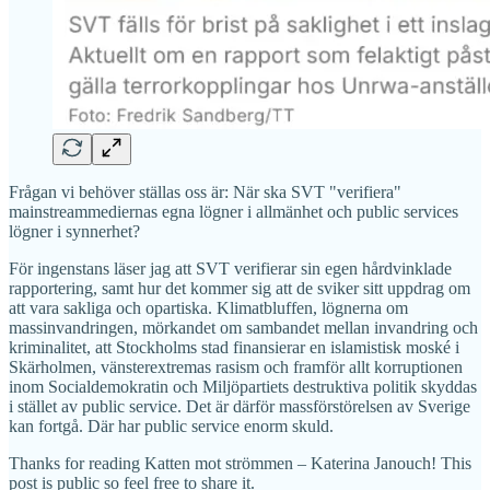
Frågan vi behöver ställas oss är: När ska SVT "verifiera"
mainstreammediernas egna lögner i allmänhet och public services
lögner i synnerhet?
För ingenstans läser jag att SVT verifierar sin egen hårdvinklade
rapportering, samt hur det kommer sig att de sviker sitt uppdrag om
att vara sakliga och opartiska. Klimatbluffen, lögnerna om
massinvandringen, mörkandet om sambandet mellan invandring och
kriminalitet, att Stockholms stad finansierar en islamistisk moské i
Skärholmen, vänsterextremas rasism och framför allt korruptionen
inom Socialdemokratin och Miljöpartiets destruktiva politik skyddas
i stället av public service. Det är därför massförstörelsen av Sverige
kan fortgå. Där har public service enorm skuld.
Thanks for reading Katten mot strömmen – Katerina Janouch! This
post is public so feel free to share it.