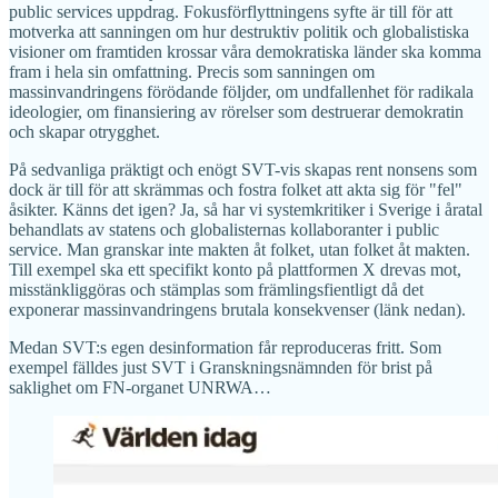
public services uppdrag. Fokusförflyttningens syfte är till för att
motverka att sanningen om hur destruktiv politik och globalistiska
visioner om framtiden krossar våra demokratiska länder ska komma
fram i hela sin omfattning. Precis som sanningen om
massinvandringens förödande följder, om undfallenhet för radikala
ideologier, om finansiering av rörelser som destruerar demokratin
och skapar otrygghet.
På sedvanliga präktigt och enögt SVT-vis skapas rent nonsens som
dock är till för att skrämmas och fostra folket att akta sig för "fel"
åsikter. Känns det igen? Ja, så har vi systemkritiker i Sverige i åratal
behandlats av statens och globalisternas kollaboranter i public
service. Man granskar inte makten åt folket, utan folket åt makten.
Till exempel ska ett specifikt konto på plattformen X drevas mot,
misstänkliggöras och stämplas som främlingsfientligt då det
exponerar massinvandringens brutala konsekvenser (länk nedan).
Medan SVT:s egen desinformation får reproduceras fritt. Som
exempel fälldes just SVT i Granskningsnämnden för brist på
saklighet om FN-organet UNRWA…