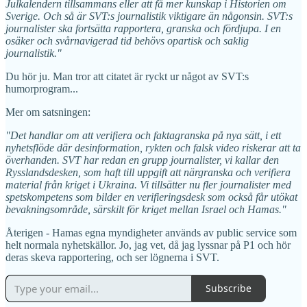
Julkalendern tillsammans eller att få mer kunskap i Historien om
Sverige. Och så är SVT:s journalistik viktigare än någonsin. SVT:s
journalister ska fortsätta rapportera, granska och fördjupa. I en
osäker och svårnavigerad tid behövs opartisk och saklig
journalistik."
Du hör ju. Man tror att citatet är ryckt ur något av SVT:s
humorprogram...
Mer om satsningen:
"Det handlar om att verifiera och faktagranska på nya sätt, i ett
nyhetsflöde där desinformation, rykten och falsk video riskerar att ta
överhanden. SVT har redan en grupp journalister, vi kallar den
Rysslandsdesken, som haft till uppgift att närgranska och verifiera
material från kriget i Ukraina. Vi tillsätter nu fler journalister med
spetskompetens som bilder en verifieringsdesk som också får utökat
bevakningsområde, särskilt för kriget mellan Israel och Hamas."
Återigen - Hamas egna myndigheter används av public service som
helt normala nyhetskällor. Jo, jag vet, då jag lyssnar på P1 och hör
deras skeva rapportering, och ser lögnerna i SVT.
Subscribe