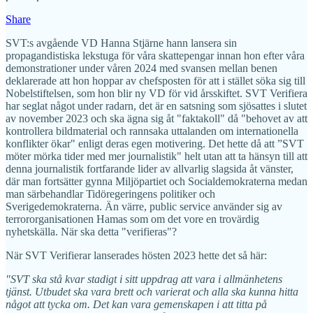
Share
SVT:s avgående VD Hanna Stjärne hann lansera sin
propagandistiska lekstuga för våra skattepengar innan hon efter våra
demonstrationer under våren 2024 med svansen mellan benen
deklarerade att hon hoppar av chefsposten för att i stället söka sig till
Nobelstiftelsen, som hon blir ny VD för vid årsskiftet. SVT Verifiera
har seglat något under radarn, det är en satsning som sjösattes i slutet
av november 2023 och ska ägna sig åt "faktakoll" då "behovet av att
kontrollera bildmaterial och rannsaka uttalanden om internationella
konflikter ökar" enligt deras egen motivering. Det hette då att ”SVT
möter mörka tider med mer journalistik" helt utan att ta hänsyn till att
denna journalistik fortfarande lider av allvarlig slagsida åt vänster,
där man fortsätter gynna Miljöpartiet och Socialdemokraterna medan
man särbehandlar Tidöregeringens politiker och
Sverigedemokraterna. Än värre, public service använder sig av
terrororganisationen Hamas som om det vore en trovärdig
nyhetskälla. När ska detta "verifieras"?
När SVT Verifierar lanserades hösten 2023 hette det så här:
"SVT ska stå kvar stadigt i sitt uppdrag att vara i allmänhetens
tjänst. Utbudet ska vara brett och varierat och alla ska kunna hitta
något att tycka om. Det kan vara gemenskapen i att titta på