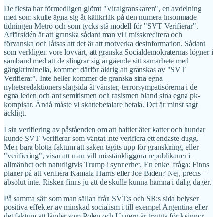
De flesta har förmodligen glömt "Viralgranskaren", en avdelning
med som skulle ägna sig åt källkritik på den numera insomnade
tidningen Metro och som tycks stå modell för "SVT Verifierar".
Affärsidén är att granska sådant man vill misskreditera och
förvanska och låtsas att det är att motverka desinformation. Sådant
som verkligen vore lovvärt, att granska Socialdemokraternas lögner i
samband med att de slingrar sig angående sitt samarbete med
gängkriminella, kommer därför aldrig att granskas av "SVT
Verifierar". Inte heller kommer de granska sina egna
nyhetsredaktioners slagsida åt vänster, terrorsympatisörerna i de
egna leden och antisemitismen och rasismen bland sina egna pk-
kompisar. Ändå måste vi skattebetalare betala. Det är minst sagt
äckligt.
I sin verifiering av påståenden om att haitier äter katter och hundar
kunde SVT Verifierar som väntat inte verifiera ett endaste dugg.
Men bara blotta faktum att saken tagits upp för granskning, eller
"verifiering", visar att man vill misstänkliggöra republikaner i
allmänhet och naturligtvis Trump i synnerhet. En enkel fråga: Finns
planer på att verifiera Kamala Harris eller Joe Biden? Nej, precis –
absolut inte. Risken finns ju att de skulle kunna hamna i dålig dager.
På samma sätt som man sällan från SVT:s och SR:s sida belyser
positiva effekter av minskad socialism i till exempel Argentina eller
det faktum att länder som Polen och Ungern är trygga för kvinnor.